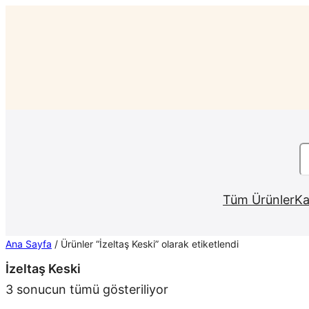
İçeriğe
geç
A
Tüm Ürünler
Ka
Ana Sayfa
/ Ürünler “İzeltaş Keski” olarak etiketlendi
İzeltaş Keski
En
3 sonucun tümü gösteriliyor