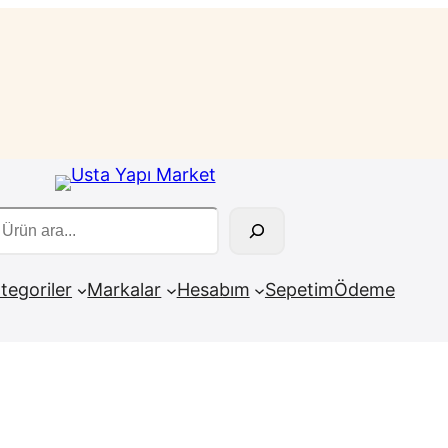
ra
tegoriler
Markalar
Hesabım
Sepetim
Ödeme