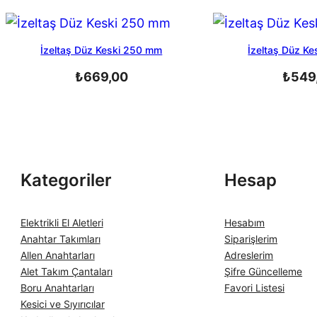
yeniye
göre
sıralandı
İzeltaş Düz Keski 250 mm
İzeltaş Düz K
₺
669,00
₺
549
Kategoriler
Hesap
Elektrikli El Aletleri
Hesabım
Anahtar Takımları
Siparişlerim
Allen Anahtarları
Adreslerim
Alet Takım Çantaları
Şifre Güncelleme
Boru Anahtarları
Favori Listesi
Kesici ve Sıyırıcılar