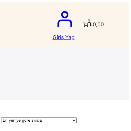
0
₺0,00
Giriş Yap