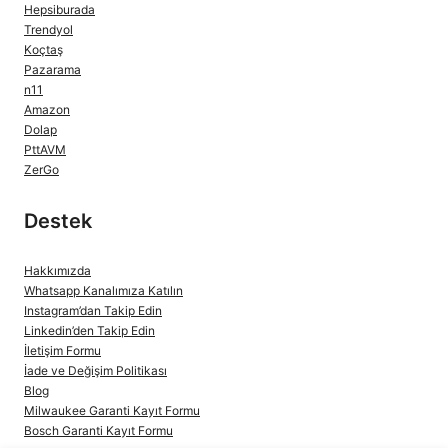
Hepsiburada
Trendyol
Koçtaş
Pazarama
n11
Amazon
Dolap
PttAVM
ZerGo
Destek
Hakkımızda
Whatsapp Kanalımıza Katılın
Instagram’dan Takip Edin
Linkedin’den Takip Edin
İletişim Formu
İade ve Değişim Politikası
Blog
Milwaukee Garanti Kayıt Formu
Bosch Garanti Kayıt Formu