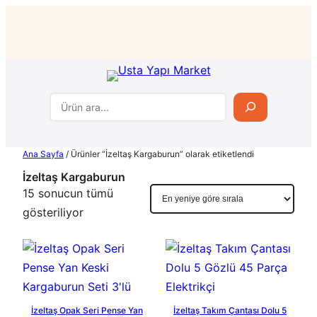
İçeriğe
geç
Ara
Ana Sayfa
/ Ürünler “İzeltaş Kargaburun” olarak etiketlendi
İzeltaş Kargaburun
15 sonucun tümü
En
gösteriliyor
yeniye
göre
sıralandı
İzeltaş Opak Seri Pense Yan
İzeltaş Takım Çantası Dolu 5