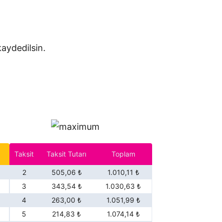
aydedilsin.
Taksit
Taksit Tutarı
Toplam
2
505,06 ₺
1.010,11 ₺
3
343,54 ₺
1.030,63 ₺
4
263,00 ₺
1.051,99 ₺
5
214,83 ₺
1.074,14 ₺