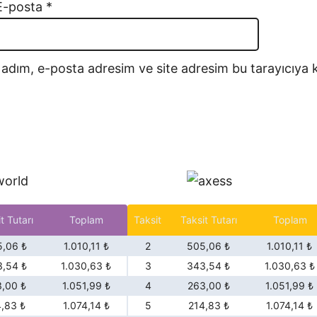
E-posta
*
r
i
k
 adım, e-posta adresim ve site adresim bu tarayıcıya k
ç
i
K
a
r
g
a
t Tutarı
Toplam
Taksit
Taksit Tutarı
Toplam
b
u
,06 ₺
1.010,11 ₺
2
505,06 ₺
1.010,11 ₺
,54 ₺
1.030,63 ₺
3
343,54 ₺
1.030,63 ₺
r
,00 ₺
1.051,99 ₺
4
263,00 ₺
1.051,99 ₺
u
4,83 ₺
1.074,14 ₺
5
214,83 ₺
1.074,14 ₺
n