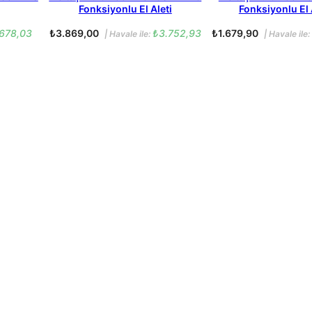
Fonksiyonlu El Aleti
Fonksiyonlu El 
678,03
₺
3.869,00
₺
3.752,93
₺
1.679,90
| Havale ile:
| Havale ile: