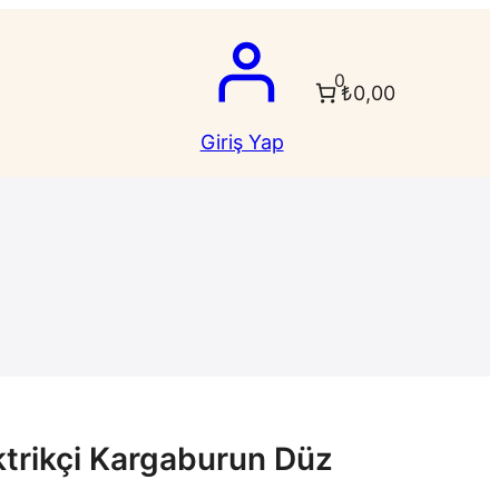
0
₺0,00
Giriş Yap
ektrikçi Kargaburun Düz