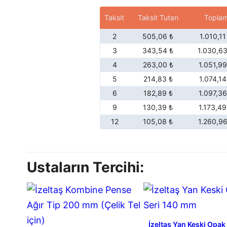
Taksit
Taksit Tutarı
Topla
2
505,06 ₺
1.010,11
3
343,54 ₺
1.030,63
4
263,00 ₺
1.051,99
5
214,83 ₺
1.074,14
6
182,89 ₺
1.097,36
9
130,39 ₺
1.173,49
12
105,08 ₺
1.260,96
Ustaların Tercihi:
İzeltaş Yan Keski Opak