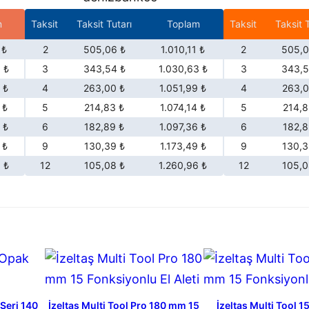
t
m
Taksit
Taksit Tutarı
Toplam
Taksit
Taksit T
 ₺
2
505,06 ₺
1.010,11 ₺
2
505,0
 ₺
3
343,54 ₺
1.030,63 ₺
3
343,5
 ₺
4
263,00 ₺
1.051,99 ₺
4
263,0
 ₺
5
214,83 ₺
1.074,14 ₺
5
214,8
 ₺
6
182,89 ₺
1.097,36 ₺
6
182,8
 ₺
9
130,39 ₺
1.173,49 ₺
9
130,3
 ₺
12
105,08 ₺
1.260,96 ₺
12
105,0
 Seri 140
İzeltaş Multi Tool Pro 180 mm 15
İzeltaş Multi Tool 