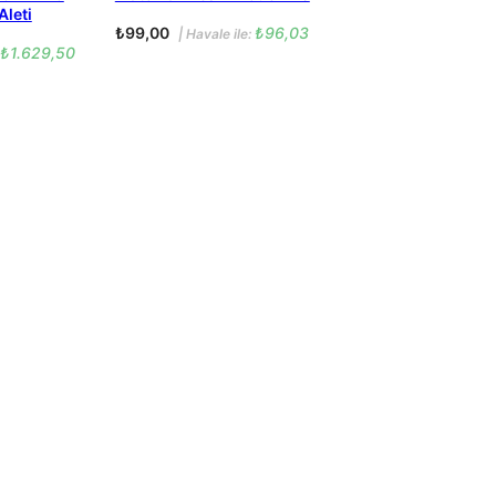
Aleti
₺
99,00
₺
96,03
| Havale ile:
₺
1.629,50