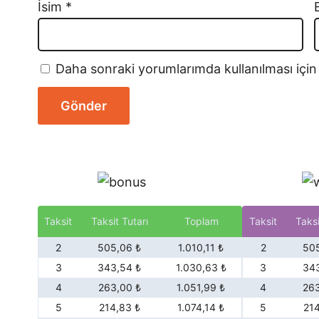
İsim
*
Daha sonraki yorumlarımda kullanılması için
Taksit
Taksit Tutarı
Toplam
Taksit
Taksi
2
505,06 ₺
1.010,11 ₺
2
505
3
343,54 ₺
1.030,63 ₺
3
343
4
263,00 ₺
1.051,99 ₺
4
263
5
214,83 ₺
1.074,14 ₺
5
21