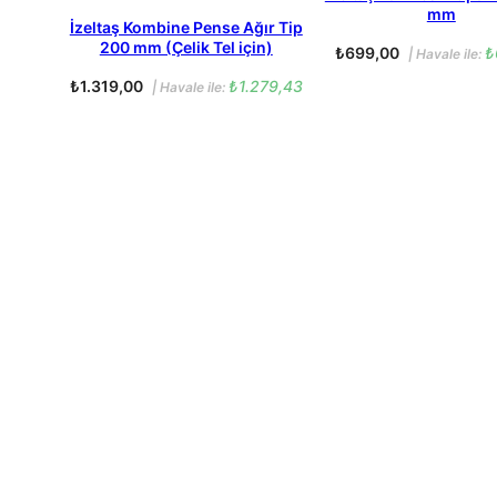
mm
İzeltaş Kombine Pense Ağır Tip
200 mm (Çelik Tel için)
₺
699,00
₺
| Havale ile:
₺
1.319,00
₺
1.279,43
| Havale ile: