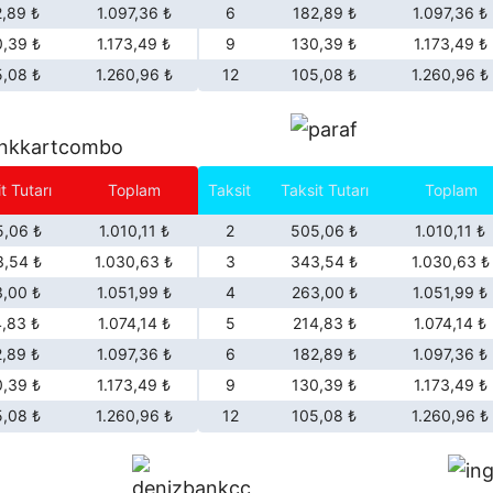
2,89 ₺
1.097,36 ₺
6
182,89 ₺
1.097,36 ₺
D
0,39 ₺
1.173,49 ₺
9
130,39 ₺
1.173,49 ₺
ü
5,08 ₺
1.260,96 ₺
12
105,08 ₺
1.260,96 ₺
z
U
ç
l
t Tutarı
Toplam
Taksit
Taksit Tutarı
Toplam
u
,06 ₺
1.010,11 ₺
2
505,06 ₺
1.010,11 ₺
1
,54 ₺
1.030,63 ₺
3
343,54 ₺
1.030,63 ₺
4
,00 ₺
1.051,99 ₺
4
263,00 ₺
1.051,99 ₺
0
4,83 ₺
1.074,14 ₺
5
214,83 ₺
1.074,14 ₺
m
2,89 ₺
1.097,36 ₺
6
182,89 ₺
1.097,36 ₺
m
0,39 ₺
1.173,49 ₺
9
130,39 ₺
1.173,49 ₺
5,08 ₺
1.260,96 ₺
12
105,08 ₺
1.260,96 ₺
a
d
e