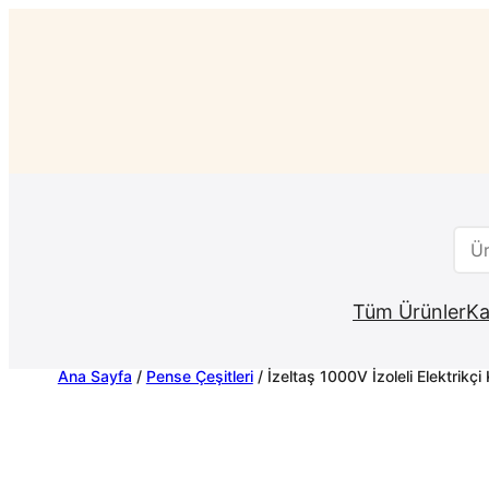
İçeriğe
geç
Ara
Tüm Ürünler
Ka
Ana Sayfa
/
Pense Çeşitleri
/ İzeltaş 1000V İzoleli Elektrik