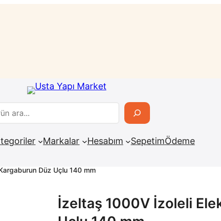
tegoriler
Markalar
Hesabım
Sepetim
Ödeme
çi Kargaburun Düz Uçlu 140 mm
İzeltaş 1000V İzoleli El