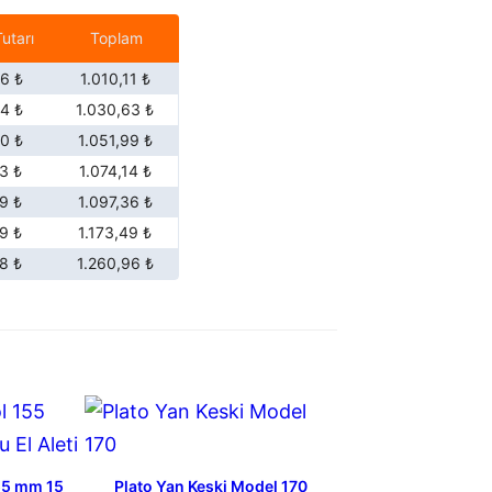
utarı
Toplam
6 ₺
1.010,11 ₺
4 ₺
1.030,63 ₺
0 ₺
1.051,99 ₺
3 ₺
1.074,14 ₺
9 ₺
1.097,36 ₺
9 ₺
1.173,49 ₺
8 ₺
1.260,96 ₺
155 mm 15
Plato Yan Keski Model 170