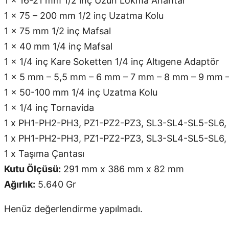
1 x 16-21 mm 1/2 inç Uzun Lokma Anahtar
1 x 75 – 200 mm 1/2 inç Uzatma Kolu
1 x 75 mm 1/2 inç Mafsal
1 x 40 mm 1/4 inç Mafsal
1 x 1/4 inç Kare Soketten 1/4 inç Altıgene Adaptör
1 x 5 mm – 5,5 mm – 6 mm – 7 mm – 8 mm – 9 mm –
1 x 50-100 mm 1/4 inç Uzatma Kolu
1 x 1/4 inç Tornavida
1 x PH1-PH2-PH3, PZ1-PZ2-PZ3, SL3-SL4-SL5-SL6
1 x PH1-PH2-PH3, PZ1-PZ2-PZ3, SL3-SL4-SL5-SL6
1 x Taşıma Çantası
Kutu Ölçüsü:
291 mm x 386 mm x 82 mm
Ağırlık:
5.640 Gr
Henüz değerlendirme yapılmadı.