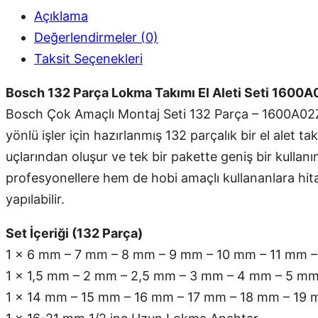
Açıklama
Değerlendirmeler (0)
Taksit Seçenekleri
Bosch 132 Parça Lokma Takımı El Aleti Seti 1600
Bosch Çok Amaçlı Montaj Seti 132 Parça – 1600A02Z9B
yönlü işler için hazırlanmış 132 parçalık bir el alet tak
uçlarından oluşur ve tek bir pakette geniş bir kullan
profesyonellere hem de hobi amaçlı kullananlara hita
yapılabilir.
Set İçeriği (132 Parça)
1 x 6 mm – 7 mm – 8 mm – 9 mm – 10 mm – 11 mm –
1 x 1,5 mm – 2 mm – 2,5 mm – 3 mm – 4 mm – 5 mm
1 x 14 mm – 15 mm – 16 mm – 17 mm – 18 mm – 19 