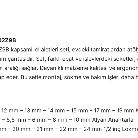
ç
a
E
l
A
l
e
t
i
A02Z9B
S
e
 kapsamlı el aletleri seti, evdeki tamiratlardan atö
t
i
i
ım çantasıdır. Set, farklı ebat ve işlevlerdeki soketler, 
ç
i
ım aralığı sağlar. Dayanıklı malzeme kalitesi ve ergon
n
p eder. Bu setle montaj, sökme ve bakım işleri daha hı
 12 mm – 13 mm – 14 mm – 15 mm – 17 mm – 19 mm 
 – 5,5 mm – 6 mm – 8 mm – 10 mm Alyan Anahtarlar
mm – 20 mm – 21 mm – 22 mm – 24 mm 1/2 inç Lokma