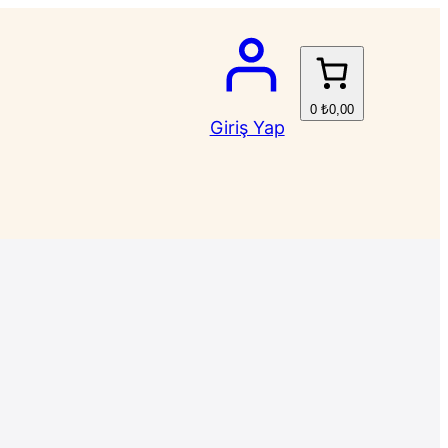
0
₺0,00
Giriş Yap