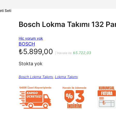
ti Seti
Bosch Lokma Takımı 132 Parç
B
Hiç yorum yok
o
BOSCH
s
c
₺
5.899,00
h
₺
5.722,03
| Havale ile:
L
o
Stokta yok
k
m
a
T
Bosch Lokma Takımı
, 
Lokma Takımı
a
k
ı
m
ı
1
3
2
P
a
r