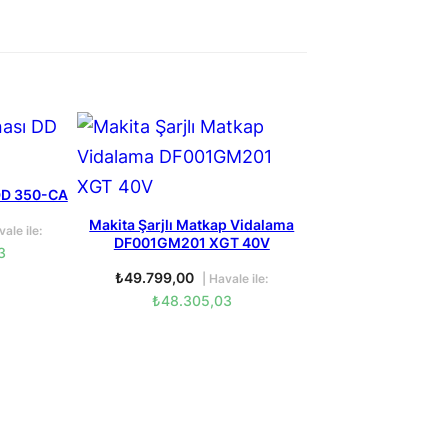
 DD 350-CA
Makita Şarjlı Matkap Vidalama
ale ile:
DF001GM201 XGT 40V
3
₺
49.799,00
| Havale ile:
₺
48.305,03