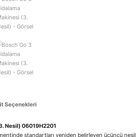
l
)
i
ç
i
n
it Seçenekleri
3. Nesil) 06019H2201
tinde standartları yeniden belirleyen üçüncü nesil pr