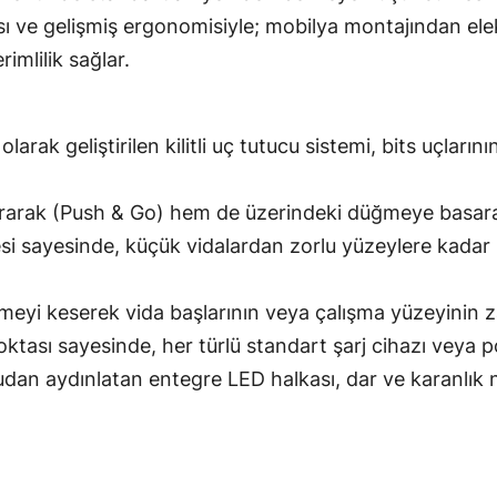
ve gelişmiş ergonomisiyle; mobilya montajından elektr
mlilik sağlar.
olarak geliştirilen kilitli uç tutucu sistemi, bits uçlar
rarak (Push & Go) hem de üzerindeki düğmeye basara
si sayesinde, küçük vidalardan zorlu yüzeylere kadar h
yi keserek vida başlarının veya çalışma yüzeyinin za
sı sayesinde, her türlü standart şarj cihazı veya pow
dan aydınlatan entegre LED halkası, dar ve karanlık 