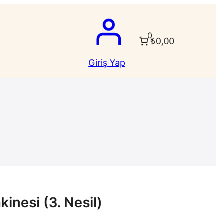
0
₺0,00
Giriş Yap
inesi (3. Nesil)