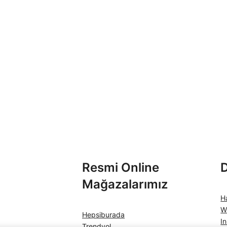
Resmi Online
Mağazalarımız
H
W
Hepsiburada
I
Trendyol