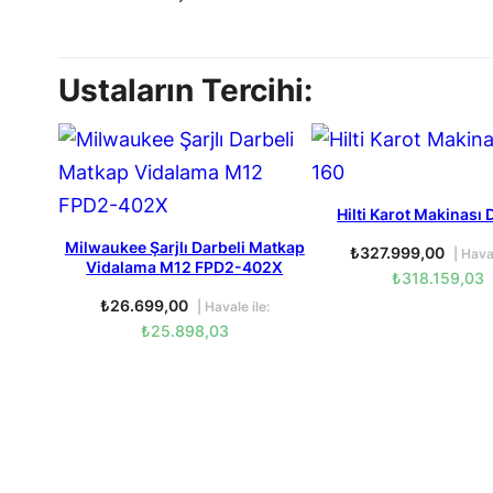
Ustaların Tercihi:
Hilti Karot Makinası
Milwaukee Şarjlı Darbeli Matkap
₺
327.999,00
| Haval
Vidalama M12 FPD2-402X
₺
318.159,03
₺
26.699,00
| Havale ile:
₺
25.898,03