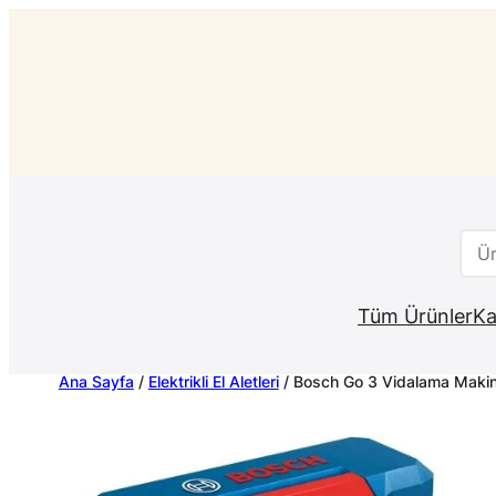
İçeriğe
geç
Ara
Tüm Ürünler
Ka
Ana Sayfa
/
Elektrikli El Aletleri
/ Bosch Go 3 Vidalama Makine