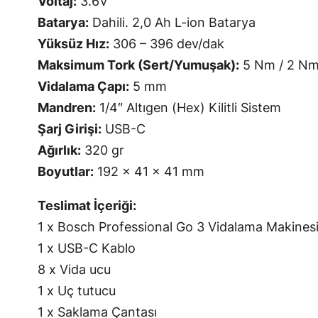
Voltaj:
3.6V
Batarya:
Dahili. 2,0 Ah L-ion Batarya
Yüksüz Hız:
306 – 396 dev/dak
Maksimum Tork (Sert/Yumuşak):
5 Nm / 2 Nm 
Vidalama Çapı:
5 mm
Mandren:
1/4″ Altıgen (Hex) Kilitli Sistem
Şarj Girişi:
USB-C
Ağırlık:
320 gr
Boyutlar:
192 x 41 x 41 mm
Teslimat İçeriği:
1 x Bosch Professional Go 3 Vidalama Makinesi 
1 x USB-C Kablo
8 x Vida ucu
1 x Uç tutucu
1 x Saklama Çantası