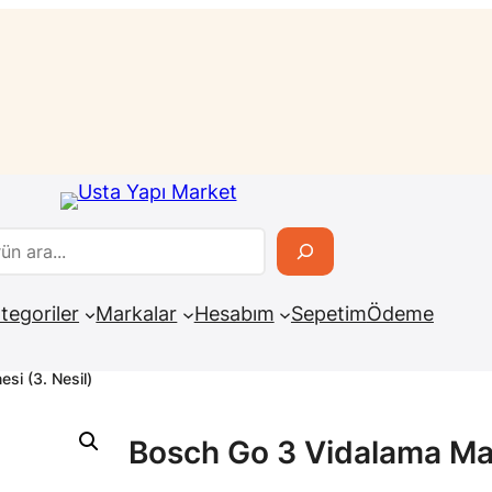
tegoriler
Markalar
Hesabım
Sepetim
Ödeme
si (3. Nesil)
Bosch Go 3 Vidalama Mak