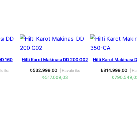
 DD 160
Hilti Karot Makinası DD 200 G02
Hilti Karot Makinası
₺
532.999,00
₺
814.999,00
e ile:
| Havale ile:
| Hav
₺
517.009,03
₺
790.549,0