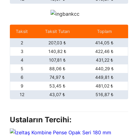
Taksit
Taksit Tutarı
Toplam
2
207,03 ₺
414,05 ₺
3
140,82 ₺
422,46 ₺
4
107,81 ₺
431,22 ₺
5
88,06 ₺
440,29 ₺
6
74,97 ₺
449,81 ₺
9
53,45 ₺
481,02 ₺
12
43,07 ₺
516,87 ₺
Ustaların Tercihi: