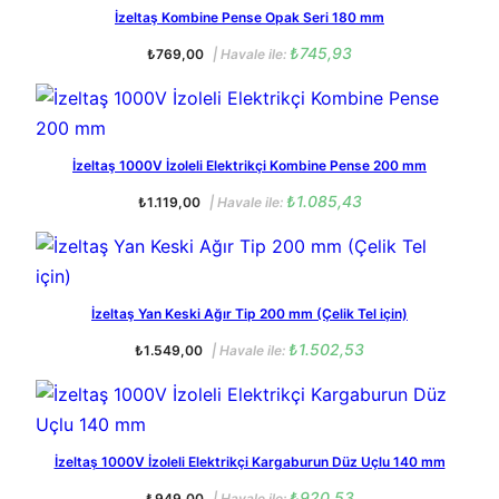
İzeltaş Kombine Pense Opak Seri 180 mm
₺
745,93
₺
769,00
| Havale ile:
İzeltaş 1000V İzoleli Elektrikçi Kombine Pense 200 mm
₺
1.085,43
₺
1.119,00
| Havale ile:
İzeltaş Yan Keski Ağır Tip 200 mm (Çelik Tel için)
₺
1.502,53
₺
1.549,00
| Havale ile:
İzeltaş 1000V İzoleli Elektrikçi Kargaburun Düz Uçlu 140 mm
₺
920,53
₺
949,00
| Havale ile: