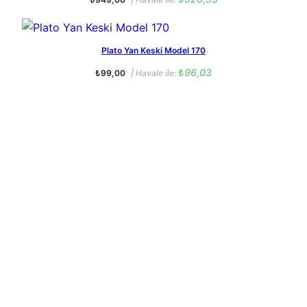
Plato Yan Keski Model 170
₺
96,03
₺
99,00
| Havale ile: