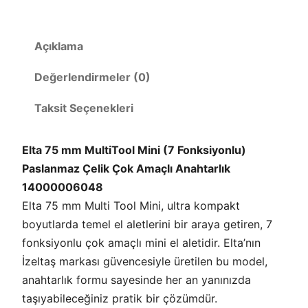
k
M
l
i
n
t
i
7
Açıklama
5
i
m
m
T
Değerlendirmeler (0)
7
F
o
o
n
Taksit Seçenekleri
o
k
s
i
l
y
o
A
Elta 75 mm MultiTool Mini (7 Fonksiyonlu)
n
l
n
Paslanmaz Çelik Çok Amaçlı Anahtarlık
u
i
a
ç
14000006048
i
n
h
Elta 75 mm Multi Tool Mini, ultra kompakt
t
boyutlarda temel el aletlerini bir araya getiren, 7
a
fonksiyonlu çok amaçlı mini el aletidir. Elta’nın
r
İzeltaş markası güvencesiyle üretilen bu model,
l
anahtarlık formu sayesinde her an yanınızda
ı
taşıyabileceğiniz pratik bir çözümdür.