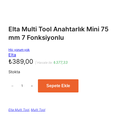
Elta Multi Tool Anahtarlık Mini 75
mm 7 Fonksiyonlu
E
Hiç yorum yok
l
Elta
t
a
₺
389,00
M
₺
377,33
| Havale ile:
u
l
Stokta
t
i
T
o
E
o
Sepete Ekle
−
+
l
l
A
n
t
a
h
a
t
a
r
Elta Multi Tool
, 
Multi Tool
M
l
ı
u