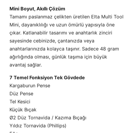
k
Mini Boyut, Akıllı Çözüm
M
Tamamı paslanmaz çelikten üretilen Elta Multi Tool
i
Mini, dayanıklılığı ve uzun ömürlü yapısıyla öne
n
çıkar. Katlanabilir tasarımı ve anahtarlık zinciri
i
sayesinde cebinizde, çantanızda veya
7
anahtarlarınızda kolayca taşınır. Sadece 48 gram
5
ağırlığında olması, günlük taşıma için büyük
m
avantaj sağlar.
m
7
7 Temel Fonksiyon Tek Gövdede
F
Kargaburun Pense
o
Düz Pense
n
Tel Kesici
k
Küçük Bıçak
s
Ø2 Düz Tornavida / Kazıma Bıçağı
i
Yıldız Tornavida (Phillips)
y