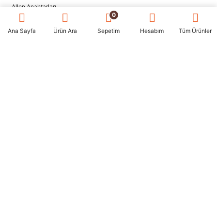
Allen Anahtarları
0
Alet Takım Çantaları
Boru Anahtarları
Ana Sayfa
Ürün Ara
Sepetim
Hesabım
Tüm Ürünler
Kesici ve Sıyırıcılar
Kurbağacık Anahtarlar
Lokma Takımları
Ölçüm Aletleri
Pense Çeşitleri
Takım Arabaları
Tek Kutuda Her Şey
Tornavidalar
Yağ Filtre Sökecekleri
İzoleli Ürünler
Diğer El Aletleri
Hesap
Hesabım
Siparişlerim
Adreslerim
Şifre Güncelleme