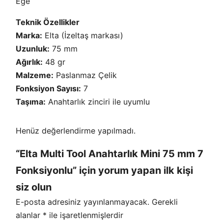
Eğe
o
Teknik Özellikler
n
Marka:
Elta (İzeltaş markası)
l
Uzunluk:
75 mm
u
Ağırlık:
48 gr
a
Malzeme:
Paslanmaz Çelik
d
Fonksiyon Sayısı:
7
e
Taşıma:
Anahtarlık zinciri ile uyumlu
t
Henüz değerlendirme yapılmadı.
“Elta Multi Tool Anahtarlık Mini 75 mm 7
Fonksiyonlu” için yorum yapan ilk kişi
siz olun
E-posta adresiniz yayınlanmayacak.
Gerekli
alanlar
*
ile işaretlenmişlerdir