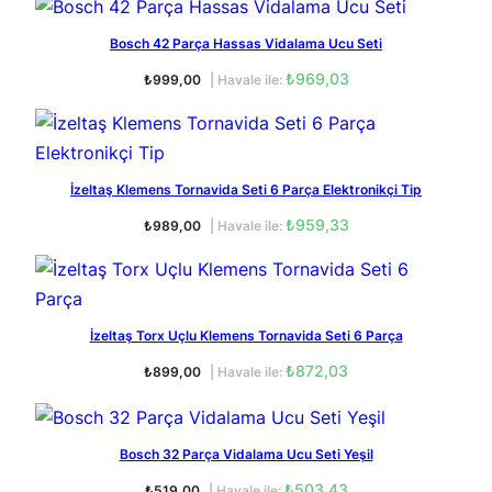
i
a
r
I
j
n
a
Bosch 42 Parça Hassas Vidalama Ucu Seti
M
i
d
n
a
D
f
₺
969,03
₺
999,00
| Havale ile:
a
k
E
t
l
i
K
6
f
f
I
i
i
P
Ü
y
y
İzeltaş Klemens Tornavida Seti 6 Parça Elektronikçi Tip
a
R
a
a
r
t
t
Ü
₺
959,33
₺
989,00
| Havale ile:
:
:
N
ç
₺
₺
a
6
5
9
9
a
9
9
İzeltaş Torx Uçlu Klemens Tornavida Seti 6 Parça
d
,
,
e
₺
872,03
₺
899,00
| Havale ile:
0
0
0
0
t
.
.
Bosch 32 Parça Vidalama Ucu Seti Yeşil
₺
503,43
₺
519,00
| Havale ile: