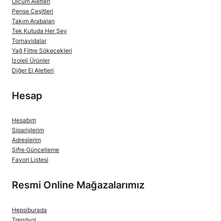
Ölçüm Aletleri
Pense Çeşitleri
Takım Arabaları
Tek Kutuda Her Şey
Tornavidalar
Yağ Filtre Sökecekleri
İzoleli Ürünler
Diğer El Aletleri
Hesap
Hesabım
Siparişlerim
Adreslerim
Şifre Güncelleme
Favori Listesi
Resmi Online Mağazalarımız
Hepsiburada
Trendyol