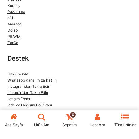
Koçtaş
Pazarama
n11
Amazon
Dolap
PttAVM
ZerGo
Destek
Hakkımızda
Whatsapp Kanalımıza Katılın
Instagram’dan Takip Edin
Linkedin’den Takip Edin
İletişim Formu
İade ve Değişim Politikası
Blog
0
Milwaukee Garanti Kayıt Formu
Bosch Garanti Kayıt Formu
Ana Sayfa
Ürün Ara
Sepetim
Hesabım
Tüm Ürünler