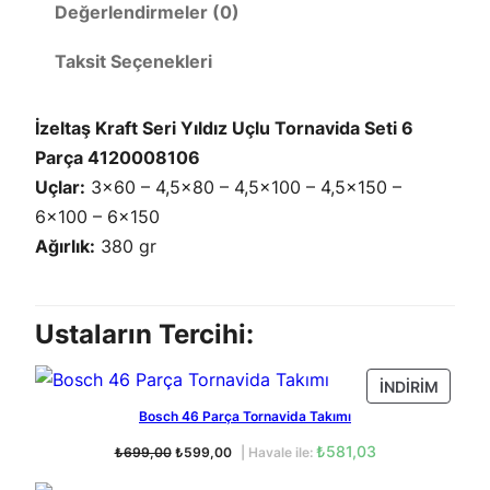
d
a
Değerlendirmeler (0)
r
ı
ç
a
i
Taksit Seçenekleri
z
ç
i
T
n
o
İzeltaş Kraft Seri Yıldız Uçlu Tornavida Seti 6
r
Parça 4120008106
n
Uçlar:
3×60 – 4,5×80 – 4,5×100 – 4,5×150 –
a
6×100 – 6×150
v
Ağırlık:
380 gr
i
d
a
Ustaların Tercihi:
S
İ
İNDIRIM
e
N
t
Bosch 46 Parça Tornavida Takımı
D
i
O
Ş
₺
581,03
₺
699,00
₺
599,00
| Havale ile:
I
r
u
K
R