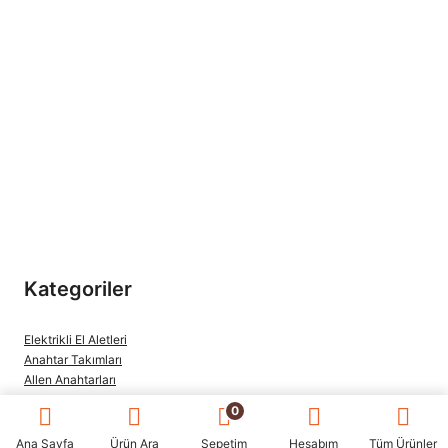
Kategoriler
Elektrikli El Aletleri
Anahtar Takımları
Allen Anahtarları
Alet Takım Çantaları
0
Boru Anahtarları
Kesici ve Sıyırıcılar
Ana Sayfa
Ürün Ara
Sepetim
Hesabım
Tüm Ürünler