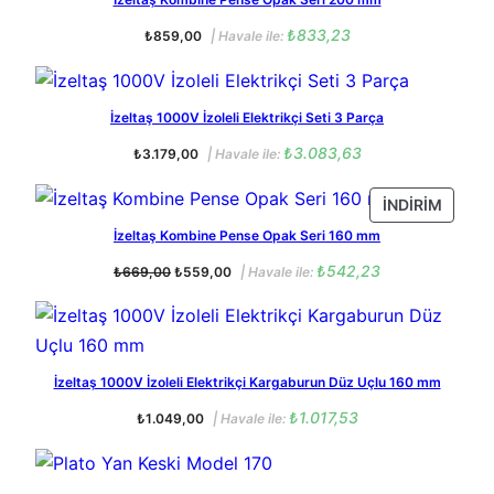
₺
833,23
₺
859,00
| Havale ile:
İzeltaş 1000V İzoleli Elektrikçi Seti 3 Parça
₺
3.083,63
₺
3.179,00
| Havale ile:
İ
İNDIRIM
N
İzeltaş Kombine Pense Opak Seri 160 mm
D
O
Ş
₺
542,23
₺
669,00
₺
559,00
| Havale ile:
I
r
u
R
i
a
I
j
n
M
i
d
n
a
D
İzeltaş 1000V İzoleli Elektrikçi Kargaburun Düz Uçlu 160 mm
a
k
E
₺
1.017,53
₺
1.049,00
| Havale ile:
l
i
K
f
f
I
i
i
Ü
y
y