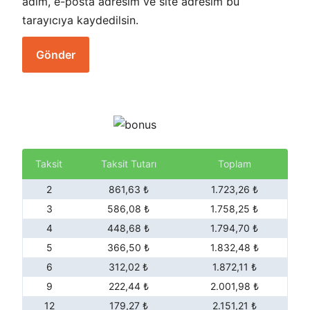
adım, e-posta adresim ve site adresim bu
tarayıcıya kaydedilsin.
Taksit
Taksit Tutarı
Toplam
2
861,63 ₺
1.723,26 ₺
3
586,08 ₺
1.758,25 ₺
4
448,68 ₺
1.794,70 ₺
5
366,50 ₺
1.832,48 ₺
6
312,02 ₺
1.872,11 ₺
9
222,44 ₺
2.001,98 ₺
12
179,27 ₺
2.151,21 ₺