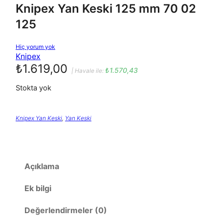
Knipex Yan Keski 125 mm 70 02
125
K
Hiç yorum yok
n
Knipex
i
p
₺
1.619,00
e
₺
1.570,43
| Havale ile:
x
Y
Stokta yok
a
n
K
e
s
k
Knipex Yan Keski
, 
Yan Keski
i
1
2
5
m
m
7
0
Açıklama
0
2
1
Ek bilgi
2
5
i
ç
Değerlendirmeler (0)
i
n