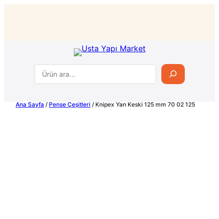
İçeriğe
geç
Ara
Ana Sayfa
/
Pense Çeşitleri
/ Knipex Yan Keski 125 mm 70 02 125